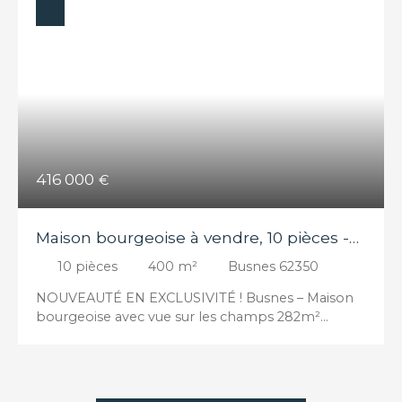
416 000
€
Maison bourgeoise à vendre, 10 pièces -
Busnes 62350
10
pièces
400
m²
Busnes 62350
NOUVEAUTÉ EN EXCLUSIVITÉ ! Busnes – Maison
bourgeoise avec vue sur les champs 282m²
habitables sur un terrain paysagé de 2000m²
Vastes pièces de vie lumineuses : salle à manger 55
m², salon d’hiver 24 m² Cuisine récente 25 m² 5
chambres dont une suite parentale de 28 m²