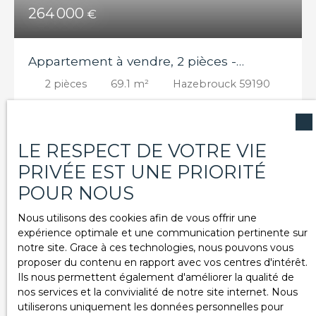
caractère entièrement rénovéAscenseurDouble
264 000
€
vitragePrestations de qualitéEmplacement
premium en hyper centreInformations clés :
Surface habitable : 118 m²Type : appartement
Appartement à vendre, 2 pièces -
T3Étage : 1er étagePourquoi ce bien est rare ?✔
Emplacement Grand Place Hazebrouck✔ Très
Hazebrouck 59190
2
pièces
69.1
m²
Hazebrouck 59190
grande pièce de vie✔ Terrasse en centre-ville✔
Résidence rénovée avec ascenseur✔ Bien
Appartement Hazebrouck centre 69 m² –
atypique avec cachet Idéal pour : Résidence
terrasse – ascenseur – Grand Place – bien
principale haut de gammeInvestissement
d’exception 📍 Hazebrouck centre-ville – Grand
LE RESPECT DE VOTRE VIE
patrimonialProfession libérale (selon projet)
Place Rare à la vente sur Hazebrouck, découvrez
PRIVÉE EST UNE PRIORITÉ
ce magnifique appartement de 69 m² situé en
plein cœur du centre-ville, sur la Grand Place, dans
POUR NOUS
une résidence entièrement réhabilitée. Un bien
unique sur le secteur, idéal pour résidence
Nous utilisons des cookies afin de vous offrir une
principale haut de gamme ou investissement
expérience optimale et une communication pertinente sur
patrimonial. 🔽 Pièce de vie : Séjour / salon / cuisine
notre site. Grace à ces technologies, nous pouvons vous
ouverte Très belle hauteur sous
proposer du contenu en rapport avec vos centres d'intérêt.
plafondLuminosité exceptionnelle🔼 Espace nuit :
Ils nous permettent également d'améliorer la qualité de
1 chambreSalle d’eauWCRésidence & prestations :
nos services et la convivialité de notre site internet. Nous
Immeuble de caractère entièrement
utiliserons uniquement les données personnelles pour