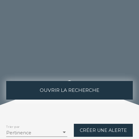
OUVRIR LA RECHERCHE
Type de bien
Appartement
Localisation
Trier par
CRÉER UNE ALERTE
Hazebrouck (59190)
Pertinence