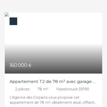
Budget max (€)
Surface min (m²)
RECHERCHER
160 000
€
Appartement T2 de 78 m² avec garage –
Centre ville - Beaux volumes
2
pièces
78
m²
Hazebrouck 59190
L'Agence des Copains vous propose cet
appartement de 78 m², idéalement situé, offrant