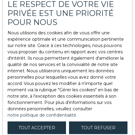
LE RESPECT DE VOTRE VIE
Politique de confidentialité
PRIVÉE EST UNE PRIORITÉ
Plan du site
POUR NOUS
Nous utilisons des cookies afin de vous offrir une
Autres pages
expérience optimale et une communication pertinente
sur notre site. Grace à ces technologies, nous pouvons
vous proposer du contenu en rapport avec vos centres
Réseau immobilier à Morbecque
d'intérêt. Ils nous permettent également d'améliorer la
Estimation à Morbecque
qualité de nos services et la convivialité de notre site
internet. Nous utiliserons uniquement les données
Prix m2 Hazebrouck
personnelles pour lesquelles vous avez donné votre
Agence à Cassel
accord. Vous pouvez les modifier à n'importe quel
moment via la rubrique ″Gérer les cookies″ en bas de
Immobilier à Hazebrouck
notre site, à l'exception des cookies essentiels à son
Immobilier à Morbecque
fonctionnement. Pour plus d'informations sur vos
données personnelles, veuillez consulter
Investir dans l’immobilier à Hazebrouck :
notre politique de confidentialité
.
stratégies et opportunités
TOUT ACCEPTER
TOUT REFUSER