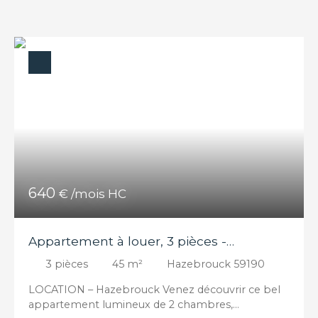
640
€ /mois HC
Appartement à louer, 3 pièces -
Hazebrouck 59190
3
pièces
45
m²
Hazebrouck 59190
LOCATION – Hazebrouck Venez découvrir ce bel
appartement lumineux de 2 chambres,