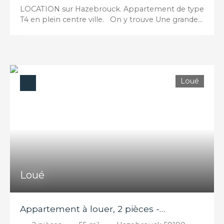
LOCATION sur Hazebrouck. Appartement de type
T4 en plein centre ville. On y trouve Une grande
pièce de vie ouverte sur la cuisine, salle d’eau avec
douche, WC, 3 chambres, un dressing Rénovation
en intégralité en 2020 LOYER : 750€ CONTACT ET
DOSSIER : j. ducroquet@agencedescopains. fr /
0612858165
Loué
Loué
Appartement à louer, 2 pièces -
Hazebrouck 59190