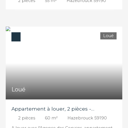
2
pièces
55
m²
Hazebrouck 59190
Loué
Loué
Appartement à louer, 2 pièces -
Hazebrouck 59190
2
pièces
60
m²
Hazebrouck 59190