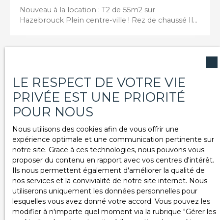
Nouveau à la location : T2 de 55m2 sur
Hazebrouck Plein centre-ville ! Rez de chaussé Il
comporte une chambre, une salle de bains et des
toilettes. Situé dans un immeuble de 3 lots avec
possibilité de parking ou garage. Les charges de
l'appartement comprennent l'eau. Non meublé.
Loyer : 500€ Charges : 20€ Libre de suite.
LE RESPECT DE VOTRE VIE
Loué
PRIVÉE EST UNE PRIORITÉ
POUR NOUS
Nous utilisons des cookies afin de vous offrir une
expérience optimale et une communication pertinente sur
notre site. Grace à ces technologies, nous pouvons vous
proposer du contenu en rapport avec vos centres d'intérêt.
Ils nous permettent également d'améliorer la qualité de
Loué
nos services et la convivialité de notre site internet. Nous
utiliserons uniquement les données personnelles pour
lesquelles vous avez donné votre accord. Vous pouvez les
Appartement à louer, 3 pièces -
modifier à n'importe quel moment via la rubrique ″Gérer les
Hazebrouck 59190