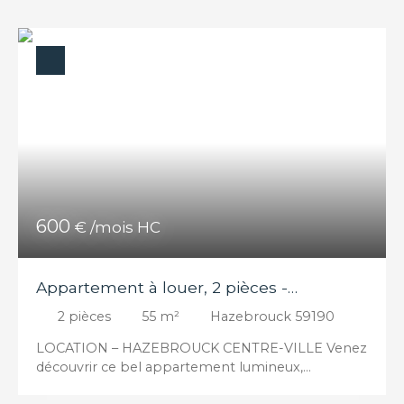
Loyer max (€/mois)
Surface min (m²)
RECHERCHER
600
€ /mois HC
Appartement à louer, 2 pièces -
Hazebrouck 59190
2
pièces
55
m²
Hazebrouck 59190
LOCATION – HAZEBROUCK CENTRE-VILLE Venez
découvrir ce bel appartement lumineux,
idéalement situé en centre-ville d'Hazebrouck.