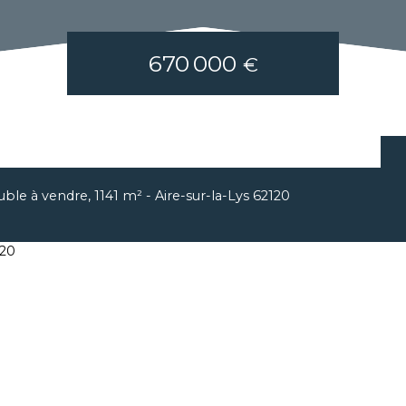
670 000
€
le à vendre, 1141 m² - Aire-sur-la-Lys 62120