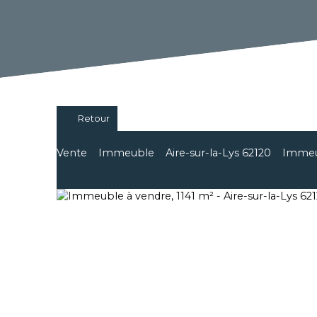
Retour
Vente
Immeuble
Aire-sur-la-Lys 62120
Immeub