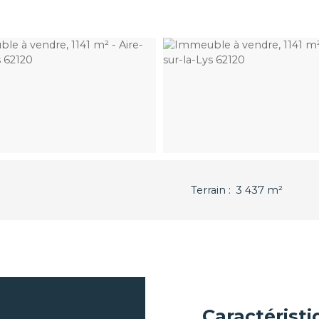
Terrain
:
3 437
m²
Caractérist