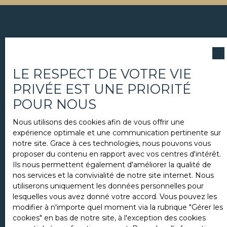
Vous ne trouvez pas la
propriété de vos rêves ?
LE RESPECT DE VOTRE VIE
PRIVÉE EST UNE PRIORITÉ
POUR NOUS
Pour vous aider dans vos recherches, notre réseau vous
propose aussi un service de chasse immobilière.
Nous utilisons des cookies afin de vous offrir une
Discutons-en au
06 12 85 81 65
.
expérience optimale et une communication pertinente sur
notre site. Grace à ces technologies, nous pouvons vous
proposer du contenu en rapport avec vos centres d'intérêt.
Ils nous permettent également d'améliorer la qualité de
nos services et la convivialité de notre site internet. Nous
Prénom
utiliserons uniquement les données personnelles pour
lesquelles vous avez donné votre accord. Vous pouvez les
modifier à n'importe quel moment via la rubrique ″Gérer les
cookies″ en bas de notre site, à l'exception des cookies
Nom