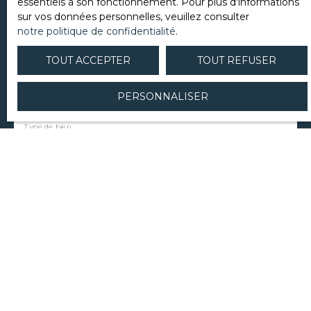
essentiels à son fonctionnement. Pour plus d'informations
sur vos données personnelles, veuillez consulter
notre politique de confidentialité
.
Email
TOUT ACCEPTER
TOUT REFUSER
Type d'offre
Vente
PERSONNALISER
Type de bien
Immeuble
Localisation
Steenbecque (59189)
Budget max (€)
Surface min (m²)