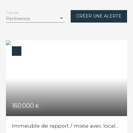
Localisation
Trier par
CRÉER UNE ALERTE
Steenbecque (59189)
Pertinence
Budget max (€)
Surface min (m²)
RECHERCHER
160 000
€
Immeuble de rapport / mixte avec local