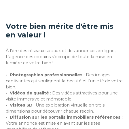
double vitrage • poêle à granulées • Chauffage au
gaz de ville• Assainissement collectif conforme•
Vue dégagée• Bonnes performances
énergétiques avec un DPE classé C Une maison
Votre bien mérite d'être mis
agréable, fonctionnelle et parfaitement
en valeur !
entretenue, idéale pour une famille recherchant
trois chambres, un extérieur et la proximité de la
gare et des commodités d’Hazebrouck. N’hésitez
À l'ère des réseaux sociaux et des annonces en ligne,
pas à nous contacter pour obtenir davantage
L'agence des copains s'occupe de toute la mise en
d’informations ou organiser une visite.
lumière de votre bien !
Photographies professionnelles
:
Des images
captivantes qui soulignent la beauté et l'unicité de votre
bien.
Vidéos de qualité
:
Des vidéos attractives pour une
visite immersive et mémorable
Visites 3D
:
Une exploration virtuelle en trois
dimensions pour découvrir chaque recoin.
Diffusion sur les portails immobiliers références
:
Votre annonce est mise en avant sur les sites