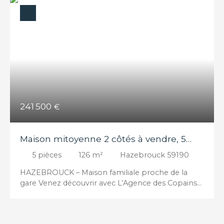
241 500
€
Maison mitoyenne 2 côtés à vendre, 5
pièces - Hazebrouck 59190
5
pièces
126
m²
Hazebrouck 59190
HAZEBROUCK – Maison familiale proche de la
gare Venez découvrir avec L’Agence des Copains
cette maison familiale d’environ 125 m² habitables,
idéalement située à Hazebrouck, à proximité
immédiate de la gare et des commodités.