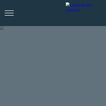
ACCUEIL
ACHETER
LOUER
ESTIMER
VENDRE
Mes
Espace
ESTIMATIO
favoris
propriétaire
N