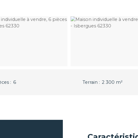
èces
:
6
Terrain
:
2 300
m²
Caractérist