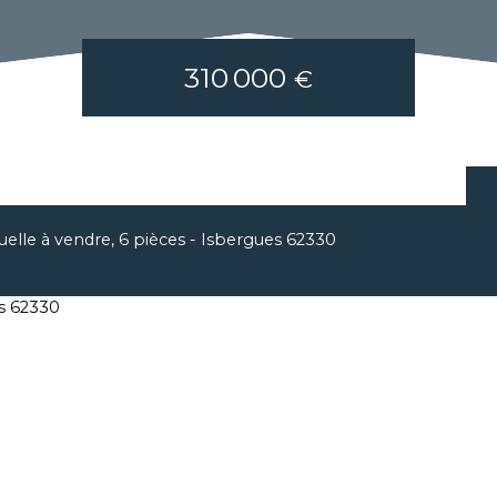
310 000
€
uelle à vendre, 6 pièces - Isbergues 62330