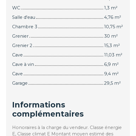
WC
1,3 m²
Salle d'eau
4,76 m²
Chambre 3
10,75 m²
Grenier
30 m²
Grenier 2
15,3 m²
Cave
11,03 m²
Cave à vin
6,9 m²
Cave
9,4 m²
Garage
29,5 m²
Informations
complémentaires
Honoraires à la charge du vendeur. Classe énergie
E, Classe climat E Montant moyen estimé des