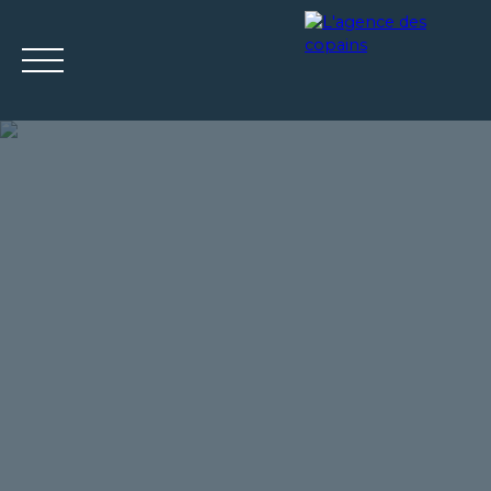
ACCUEIL
ACHETER
LOUER
ESTIMER
VENDRE
Mes
Espace
ESTIMATIO
favoris
propriétaire
N