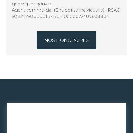
georisques.gouv.fr.
Agent commercial (Entreprise individuelle) • RSAC
93824293000015 • RCP 0000022407608804
NOS HONORAIRES