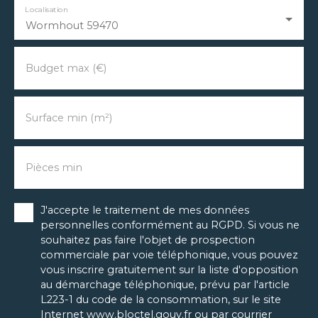
Localisation
Wormhout 59470
Budget max (€)
Surface min (m²)
Pièces min
J'accepte le traitement de mes données
personnelles conformément au RGPD. Si vous ne
souhaitez pas faire l'objet de prospection
commerciale par voie téléphonique, vous pouvez
vous inscrire gratuitement sur la liste d'opposition
au démarchage téléphonique, prévu par l'article
L223-1 du code de la consommation, sur le site
Internet www.bloctel.gouv.fr ou par courrier