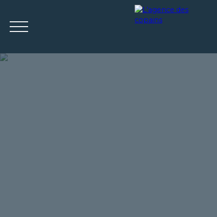
ACCUEIL
ACHETER
LOUER
ESTIMER
VENDRE
Mes
Espace
ESTIMATIO
favoris
propriétaire
N