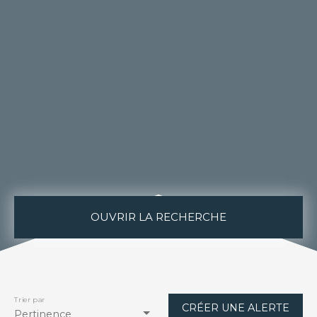
OUVRIR LA RECHERCHE
Type de bien
Maison
Localisation
Trier par
CRÉER UNE ALERTE
Vieux-Berquin (59232)
Pertinence