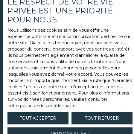
LE RESPECT DE VOTRE VIE
PRIVÉE EST UNE PRIORITÉ
POUR NOUS
Prénom
Nous utilisons des cookies afin de vous offrir une
expérience optimale et une communication pertinente sur
notre site. Grace à ces technologies, nous pouvons vous
Nom
proposer du contenu en rapport avec vos centres d'intérêt.
Ils nous permettent également d'améliorer la qualité de
nos services et la convivialité de notre site internet. Nous
utiliserons uniquement les données personnelles pour
Email
lesquelles vous avez donné votre accord. Vous pouvez les
modifier à n'importe quel moment via la rubrique ″Gérer les
cookies″ en bas de notre site, à l'exception des cookies
Type d'offre
essentiels à son fonctionnement. Pour plus d'informations
Vente
sur vos données personnelles, veuillez consulter
notre politique de confidentialité
.
Type de bien
Maison
TOUT ACCEPTER
TOUT REFUSER
Localisation
PERSONNALISER