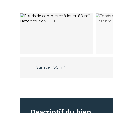
Surface
:
80
m²
Descriptif du bien