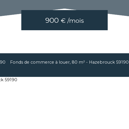
900
€ /mois
190
Fonds de commerce à louer, 80 m² - Hazebrouck 59190