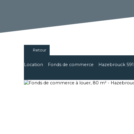
Retour
Location
Fonds de commerce
Hazebrouck 59