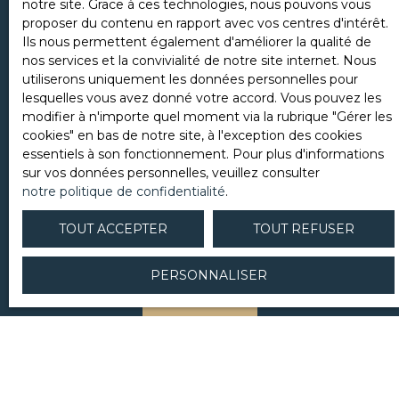
personnelles conformément au RGPD. Si vous ne
notre site. Grace à ces technologies, nous pouvons vous
souhaitez pas faire l'objet de prospection
proposer du contenu en rapport avec vos centres d'intérêt.
commerciale par voie téléphonique, vous pouvez
Ils nous permettent également d'améliorer la qualité de
vous inscrire gratuitement sur la liste d'opposition
nos services et la convivialité de notre site internet. Nous
au démarchage téléphonique, prévu par l'article
utiliserons uniquement les données personnelles pour
L223-1 du code de la consommation, sur le site
lesquelles vous avez donné votre accord. Vous pouvez les
Internet www.bloctel.gouv.fr ou par courrier
modifier à n'importe quel moment via la rubrique ″Gérer les
adressé à :
cookies″ en bas de notre site, à l'exception des cookies
essentiels à son fonctionnement. Pour plus d'informations
Société Worldline, Service Bloctel, CS 61311, 41013
sur vos données personnelles, veuillez consulter
BLOIS CEDEX.
notre politique de confidentialité
.
Pour en savoir plus sur le traitement de vos
TOUT ACCEPTER
TOUT REFUSER
données personnelles, veuillez consulter notre
politique de confidentialité
.
PERSONNALISER
ENVOYER