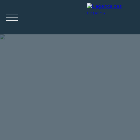
ACCUEIL
ACHETER
LOUER
ESTIMER
VENDRE
Mes
Espace
ESTIMATIO
favoris
propriétaire
N