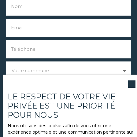
Nom
Email
Téléphone
Votre commune
Vous souhaitez
LE RESPECT DE VOTRE VIE
-
PRIVÉE EST UNE PRIORITÉ
POUR NOUS
Votre message
Nous utilisons des cookies afin de vous offrir une
J'accepte le traitement de mes données
expérience optimale et une communication pertinente sur