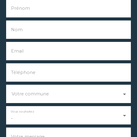
Prénom
Nom
Email
Téléphone
Votre commune
Vous souhaitez
-
Votre message