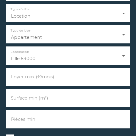
Type d'offre
Location
Type de bien
Appartement
Localisation
Lille 59000
Loyer max (€/mois)
Surface min (m²)
Pièces min