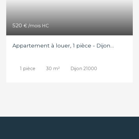
520
€ /mois HC
Appartement à louer, 1 pièce - Dijon
21000
1
pièce
30
m²
Dijon 21000