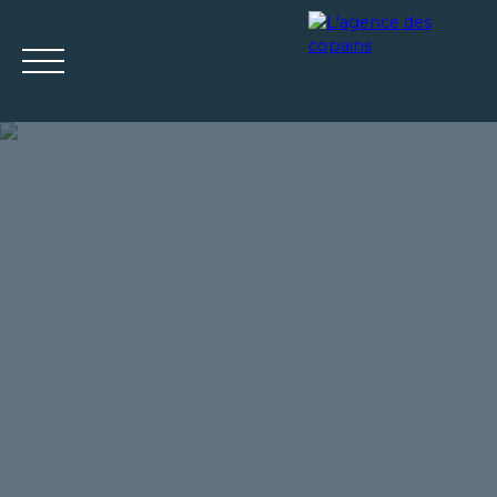
ACCUEIL
ACHETER
LOUER
ESTIMER
VENDRE
Mes
Espace
ESTIMATIO
favoris
propriétaire
N